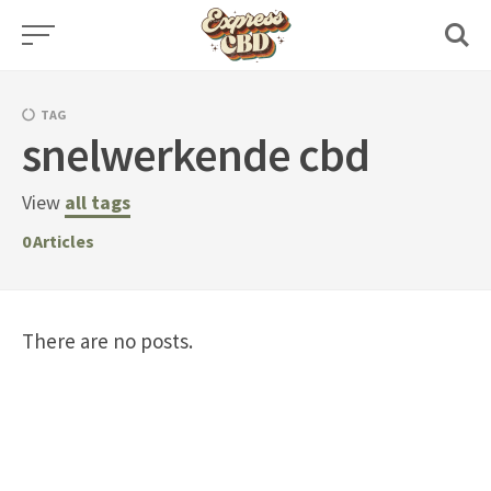
Skip
to
content
TAG
snelwerkende cbd
View
all tags
0
Articles
There are no posts.