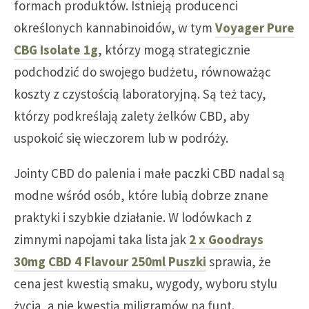
formach produktów. Istnieją producenci
określonych kannabinoidów, w tym
Voyager Pure
CBG Isolate 1g
, którzy mogą strategicznie
podchodzić do swojego budżetu, równoważąc
koszty z czystością laboratoryjną. Są też tacy,
którzy podkreślają zalety żelków CBD, aby
uspokoić się wieczorem lub w podróży.
Jointy CBD do palenia i małe paczki CBD nadal są
modne wśród osób, które lubią dobrze znane
praktyki i szybkie działanie. W lodówkach z
zimnymi napojami taka lista jak
2 x Goodrays
30mg CBD 4 Flavour 250ml Puszki
sprawia, że
cena jest kwestią smaku, wygody, wyboru stylu
życia, a nie kwestią miligramów na funt.