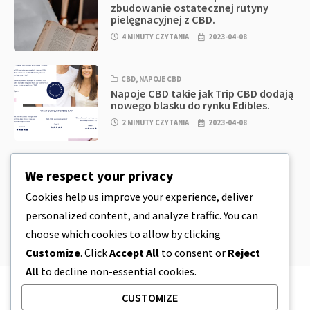
zbudowanie ostatecznej rutyny
pielęgnacyjnej z CBD.
4 MINUTY CZYTANIA
2023-04-08
CBD
,
NAPOJE CBD
Napoje CBD takie jak Trip CBD dodają
nowego blasku do rynku Edibles.
2 MINUTY CZYTANIA
2023-04-08
CBD
,
CBD EDIBLES
We respect your privacy
CBD Cookie Dough & Incredibly
Simple CBD Edibles You Can Make at
Cookies help us improve your experience, deliver
Home
personalized content, and analyze traffic. You can
4 MINUTY CZYTANIA
2023-04-08
choose which cookies to allow by clicking
Customize
. Click
Accept All
to consent or
Reject
All
to decline non-essential cookies.
CUSTOMIZE