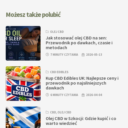
Możesz także polubić
OLEJ CBD
Jak stosować olej CBD na sen:
Przewodnik po dawkach, czasie i
metodach
7 MINUTY CZYTANIA
2026-05-13
CBD EDIBLES
Kup CBD Edibles UK: Najlepsze ceny i
przewodnik po najsilniejszych
dawkach
6 MINUTY CZYTANIA
2026-04-04
CBD
,
OLEJ CBD
Olej CBD w Szkocji: Gdzie kupić i co
warto wiedzieć