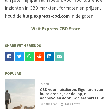
langetermijnplan aanvoelen.
Voor voortdurende
inzichten in CBD markten, formaten en prijzen,
houd de
blog.express-cbd.com
in de gaten.
Visit Express CBD Store
SHARE WITH FRIENDS
POPULAR
CBD
CBD voor huisdieren: Eigenaren van
huisdieren zijn er dol op, nu
aanbevolen door uw dierenarts CBD
3 MIN READ
8 APRIL 2023