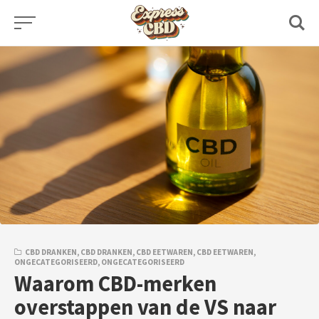
Skip
to
content
CBD DRANKEN
,
CBD DRANKEN
,
CBD EETWAREN
,
CBD EETWAREN
,
ONGECATEGORISEERD
,
ONGECATEGORISEERD
Waarom CBD-merken
overstappen van de VS naar