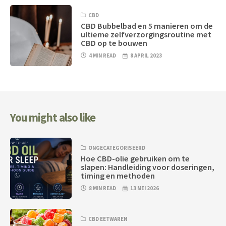
CBD
CBD Bubbelbad en 5 manieren om de
ultieme zelfverzorgingsroutine met
CBD op te bouwen
4 MIN READ
8 APRIL 2023
You might also like
ONGECATEGORISEERD
Hoe CBD-olie gebruiken om te
slapen: Handleiding voor doseringen,
timing en methoden
8 MIN READ
13 MEI 2026
CBD EETWAREN