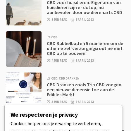
CBD voor huisdieren: Eigenaren van
huisdieren zijn er dol op, nu
aanbevolen door uw dierenarts CBD
3 MIN READ
8 APRIL 2023
CBD
CBD Bubbelbad en 5 manieren om de
ultieme zelfverzorgingsroutine met
CBD op te bouwen
4 MIN READ
8 APRIL 2023
CBD
,
CBD DRANKEN
CBD Dranken zoals Trip CBD voegen
een nieuwe dimensie toe aan de
Edibles Markt
3 MIN READ
8 APRIL 2023
We respecteren je privacy
CBD
,
CBD EETWAREN
Cookies helpen ons je ervaring te verbeteren,
CBD Koekjesdeeg & Ongelooflijk
Simpele CBD Edibles Die Je Zelf Thuis