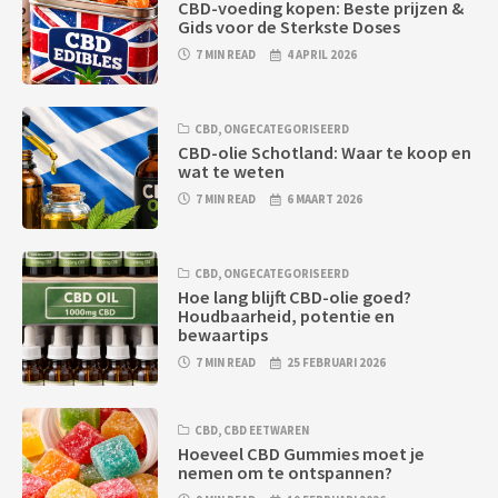
CBD-voeding kopen: Beste prijzen &
Gids voor de Sterkste Doses
7 MIN READ
4 APRIL 2026
CBD
,
ONGECATEGORISEERD
CBD-olie Schotland: Waar te koop en
wat te weten
7 MIN READ
6 MAART 2026
CBD
,
ONGECATEGORISEERD
Hoe lang blijft CBD-olie goed?
Houdbaarheid, potentie en
bewaartips
7 MIN READ
25 FEBRUARI 2026
CBD
,
CBD EETWAREN
Hoeveel CBD Gummies moet je
nemen om te ontspannen?