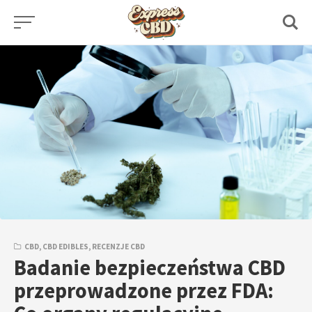
Skip
to
content
CBD
,
CBD EDIBLES
,
RECENZJE CBD
Badanie bezpieczeństwa CBD
przeprowadzone przez FDA: