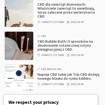
CBD dla zwierząt domowych:
Właściciele zwierząt to uwielbiają,
teraz zalecane przez weterynarza
CBD
2 MINUTY CZYTANIA
2023-04-08
CBD
CBD Bubble Bath i 5 sposobów na
zbudowanie ostatecznej rutyny
pielęgnacyjnej z CBD.
4 MINUTY CZYTANIA
2023-04-08
CBD
,
NAPOJE CBD
Napoje CBD takie jak Trip CBD dodają
nowego blasku do rynku Edibles.
2 MINUTY CZYTANIA
2023-04-08
CBD
,
CBD EDIBLES
We respect your privacy
CBD Cookie Dough & Incredibly