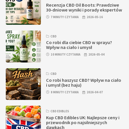
Recenzja CBD Oil Boots: Prawdziwe
30-dniowe wyniki i porady ekspertów
7 MINUTY CZYTANIA
2026-05-16
CBD
Co robi dla ciebie CBD w sprayu?
Wpływ na ciało i umysł
10 MINUTY CZYTANIA
2026-05-04
CBD
Co robi haszysz CBD? Wpływ na ciało
i umysł (bez haju)
8 MINUTY CZYTANIA
2026-04-07
CBD EDIBLES
Kup CBD Edibles UK: Najlepsze ceny i
przewodnik po najsilniejszych
dawkach