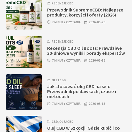
RECENZJE CBD
Przewodnik SupremeCBD: Najlepsze
produkty, korzyści i oferty (2026)
7 MINUTY CZYTANIA
2026-05-20
RECENZJE CBD
Recenzja CBD Oil Boots: Prawdziwe
30-dniowe wyniki i porady ekspertów
7 MINUTY CZYTANIA
2026-05-16
OLEJ CBD
Jak stosować olej CBD na sen:
Przewodnik po dawkach, czasie i
metodach
7 MINUTY CZYTANIA
2026-05-13
CBD
,
OLEJ CBD
Olej CBD w Szkocji: Gdzie kupić i co