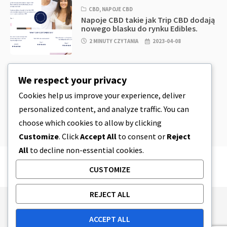
CBD
,
NAPOJE CBD
Napoje CBD takie jak Trip CBD dodają
nowego blasku do rynku Edibles.
2 MINUTY CZYTANIA
2023-04-08
CBD
,
CBD EDIBLES
We respect your privacy
CBD Cookie Dough & Incredibly
Simple CBD Edibles You Can Make at
Cookies help us improve your experience, deliver
Home
personalized content, and analyze traffic. You can
4 MINUTY CZYTANIA
2023-04-08
choose which cookies to allow by clicking
Customize
. Click
Accept All
to consent or
Reject
All
to decline non-essential cookies.
CUSTOMIZE
REJECT ALL
Publishing Principles
Ethics Policy
ACCEPT ALL
Corrections Policy
Feedback Policy