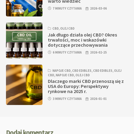
warto wiedzieć
7 MINUTY CZYTANIA
2026-03-06
CBD
,
OLEJ CBD
Jak długo działa olej CBD? Okres
trwałości, moc i wskazówki
dotyczące przechowywania
6 MINUTY CZYTANIA
2026-02-25
NAPOJE CBD
,
CBD EDIBLES
,
CBD EDIBLES
,
OLEJ
CBD
,
NAPOJE CBD
,
OLEJ CBD
Dlaczego marki CBD przenoszą się z
USA do Europy: Perspektywy
rynkowe na 2025 r.
3 MINUTY CZYTANIA
2026-01-01
Dodaj komentarz