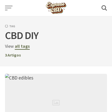
Skip
to
content
TAG
CBD DIY
View
all tags
3
Artigos