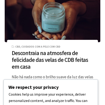
CBD
,
CUIDADOS COM A PELE COM CBD
Descontraia na atmosfera de
felicidade das velas de CDB feitas
em casa
Não há nada como o brilho suave da luz das velas
em conjunto com os efeitos super calmantes do
We respect your privacy
CBD…
Cookies help us improve your experience, deliver
personalized content, and analyze traffic. You can
2 MINUTOS DE LEITURA
25 DE OUTUBRO, 2023