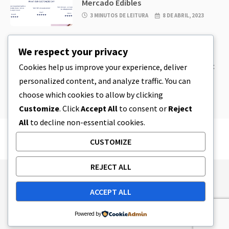
Mercado Edibles
3 MINUTOS DE LEITURA
8 DE ABRIL, 2023
CBD
,
CBD EDIBLES
We respect your privacy
CBD Cookie Dough & Incrivelmente
simples CBD Edibles You Can Make at
Cookies help us improve your experience, deliver
Home
personalized content, and analyze traffic. You can
5 MINUTOS DE LEITURA
8 DE ABRIL, 2023
choose which cookies to allow by clicking
Customize
. Click
Accept All
to consent or
Reject
All
to decline non-essential cookies.
CUSTOMIZE
REJECT ALL
Publishing Principles
Ethics Policy
ACCEPT ALL
Corrections Policy
Feedback Policy
Ownership & Funding
Tag map
Contact Us
Powered by