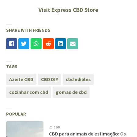
Visit Express CBD Store
SHARE WITH FRIENDS
TAGS
Azeite CBD
CBD DIY
cbd edibles
cozinhar com cbd
gomas de cbd
POPULAR
CBD
CBD para animais de estimação: Os