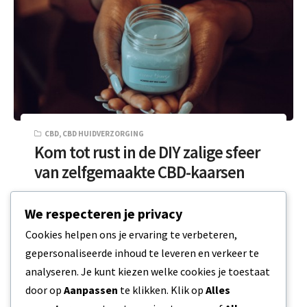
CBD
,
CBD HUIDVERZORGING
Kom tot rust in de DIY zalige sfeer
van zelfgemaakte CBD-kaarsen
Er gaat niets boven de zachte gloed van
We respecteren je privacy
kaarslicht in combinatie met de uberstillende
Cookies helpen ons je ervaring te verbeteren,
effecten van CBD en aromatherapie. Nu…
gepersonaliseerde inhoud te leveren en verkeer te
analyseren. Je kunt kiezen welke cookies je toestaat
2 MIN READ
25 OKTOBER 2023
door op
Aanpassen
te klikken. Klik op
Alles