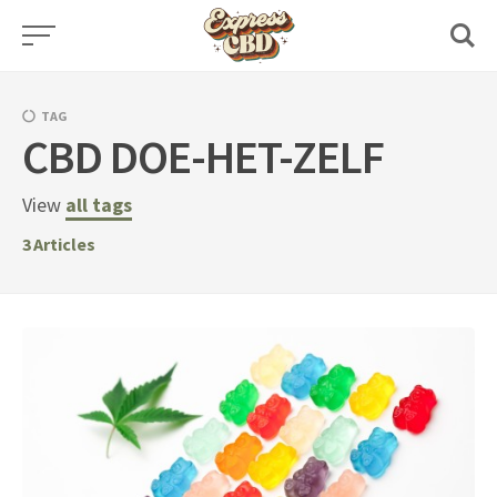
Skip
to
content
TAG
CBD DOE-HET-ZELF
View
all tags
3
Articles