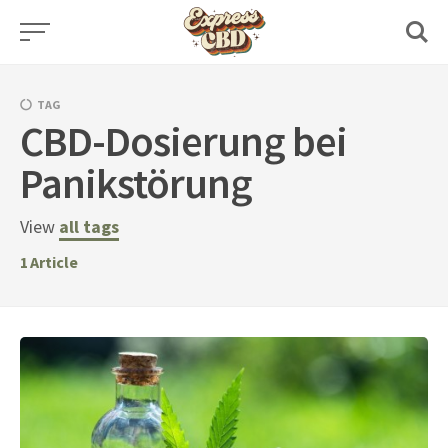
Skip
to
content
TAG
CBD-Dosierung bei
Panikstörung
View
all tags
1
Article