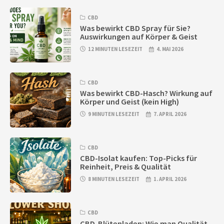
CBD
Was bewirkt CBD Spray für Sie?
Auswirkungen auf Körper & Geist
12 MINUTEN LESEZEIT
4. MAI 2026
CBD
Was bewirkt CBD-Hasch? Wirkung auf
Körper und Geist (kein High)
9 MINUTEN LESEZEIT
7. APRIL 2026
CBD
CBD-Isolat kaufen: Top-Picks für
Reinheit, Preis & Qualität
8 MINUTEN LESEZEIT
1. APRIL 2026
CBD
CBD-Blütenladen: Wie man Qualität