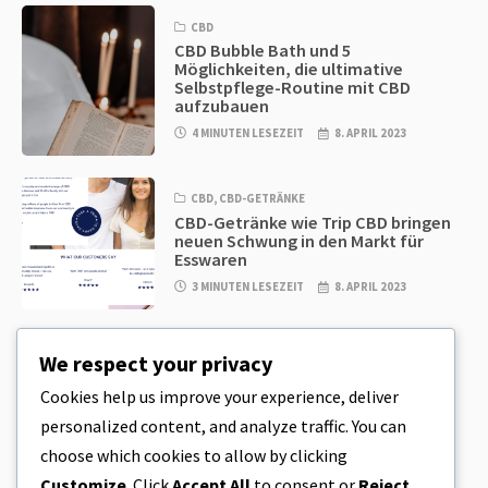
CBD
CBD Bubble Bath und 5
Möglichkeiten, die ultimative
Selbstpflege-Routine mit CBD
aufzubauen
4 MINUTEN LESEZEIT
8. APRIL 2023
CBD
,
CBD-GETRÄNKE
CBD-Getränke wie Trip CBD bringen
neuen Schwung in den Markt für
Esswaren
3 MINUTEN LESEZEIT
8. APRIL 2023
CBD
,
CBD EDIBLES
We respect your privacy
CBD-Plätzchenteig & unglaublich
einfache CBD-Esswaren, die Sie zu
Cookies help us improve your experience, deliver
Hause herstellen können
personalized content, and analyze traffic. You can
4 MINUTEN LESEZEIT
8. APRIL 2023
choose which cookies to allow by clicking
Customize
. Click
Accept All
to consent or
Reject