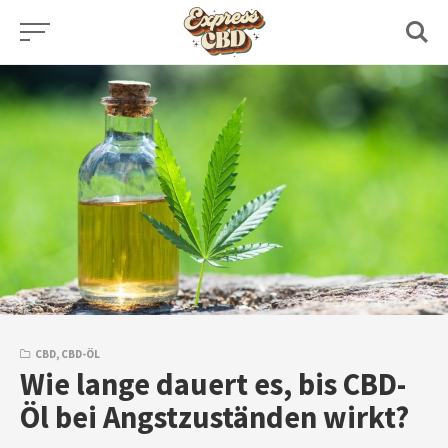
Skip
to
content
CBD
,
CBD-ÖL
Wie lange dauert es, bis CBD-
Öl bei Angstzuständen wirkt?