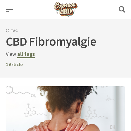
Skip
to
content
TAG
CBD Fibromyalgie
View
all tags
1
Article