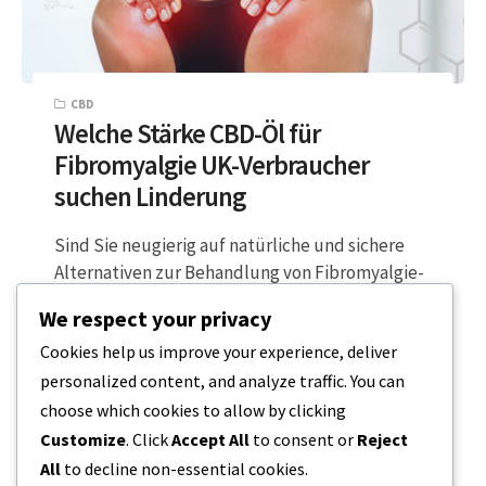
CBD
Welche Stärke CBD-Öl für
Fibromyalgie UK-Verbraucher
suchen Linderung
Sind Sie neugierig auf natürliche und sichere
Alternativen zur Behandlung von Fibromyalgie-
Schmerzen? CBD kann Ihnen schnell Linderung
We respect your privacy
verschaffen! Bei richtiger…
Cookies help us improve your experience, deliver
personalized content, and analyze traffic. You can
2 MINUTEN LESEZEIT
1. JANUAR 2024
choose which cookies to allow by clicking
Customize
. Click
Accept All
to consent or
Reject
All
to decline non-essential cookies.