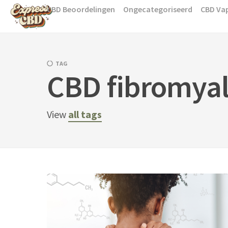
Skip
CBD Beoordelingen
Ongecategoriseerd
CBD Va
to
content
TAG
CBD fibromyal
View
all tags