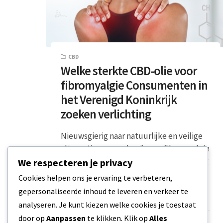
CBD
Welke sterkte CBD-olie voor
fibromyalgie Consumenten in
het Verenigd Koninkrijk
zoeken verlichting
Nieuwsgierig naar natuurlijke en veilige
alternatieven om de pijn van fibromyalgie
te beheersen? CBD kan je snel verlichting
We respecteren je privacy
geven! Het…
Cookies helpen ons je ervaring te verbeteren,
gepersonaliseerde inhoud te leveren en verkeer te
2 MIN READ
1 JANUARI 2024
analyseren. Je kunt kiezen welke cookies je toestaat
door op
Aanpassen
te klikken. Klik op
Alles