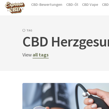
Skip
CBD-Bewertungen
CBD-Öl
CBD Vape
CBD
to
content
TAG
CBD Herzgesu
View
all tags