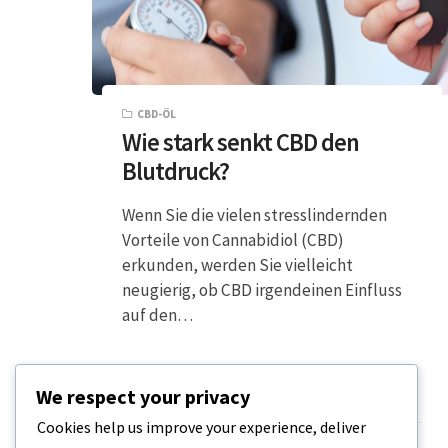
CBD-ÖL
Wie stark senkt CBD den
Blutdruck?
Wenn Sie die vielen stresslindernden
Vorteile von Cannabidiol (CBD)
erkunden, werden Sie vielleicht
neugierig, ob CBD irgendeinen Einfluss
auf den…
We respect your privacy
2 MINUTEN LESEZEIT
11. MÄRZ 2024
Cookies help us improve your experience, deliver