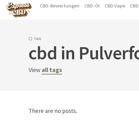
Skip
CBD-Bewertungen
CBD-Öl
CBD Vape
CBD
to
content
TAG
cbd in Pulver
View
all tags
There are no posts.