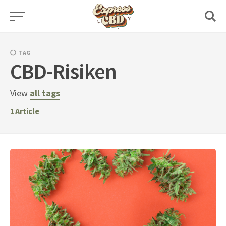
Skip
to
content
TAG
CBD-Risiken
View
all tags
1
Article