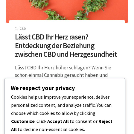
CBD
Lässt CBD Ihr Herz rasen?
Entdeckung der Beziehung
zwischen CBD und Herzgesundheit
Lässt CBD Ihr Herz höher schlagen? Wenn Sie
schon einmal Cannabis geraucht haben und
einen starken Husten oder Herzklopfen
We respect your privacy
verspürten,…
Cookies help us improve your experience, deliver
personalized content, and analyze traffic. You can
3 MINUTEN LESEZEIT
22. FEBRUAR 2024
choose which cookies to allow by clicking
Customize
. Click
Accept All
to consent or
Reject
All
to decline non-essential cookies.