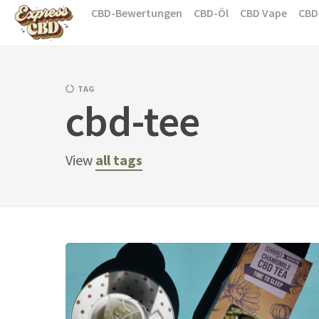
Skip
CBD-Bewertungen
CBD-Öl
CBD Vape
CBD
to
content
TAG
cbd-tee
View
all tags