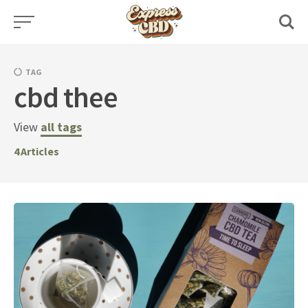
Skip
to
content
TAG
cbd thee
View
all tags
4
Articles