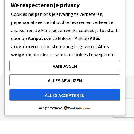
Koninkrijk, zijn thee en hennep allebei
We respecteren je privacy
onmisbare gewassen. Deze twee historische
Cookies helpen ons je ervaring te verbeteren,
kruiden…
gepersonaliseerde inhoud te leveren en verkeer te
analyseren. Je kunt kiezen welke cookies je toestaat
5 MIN READ
22 JULI 2023
door op
Aanpassen
te klikken. Klik op
Alles
accepteren
om toestemming te geven of
Alles
weigeren
om niet-essentiële cookies te weigeren.
AANPASSEN
ALLES AFWIJZEN
Publishing Principles
Ethics Policy
ALLES ACCEPTEREN
Corrections Policy
Feedback Policy
Ownership & Funding
Tag map
Contact Us
Aangedreven door