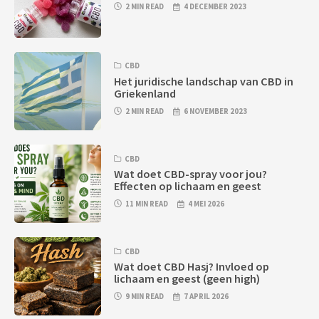
2 MIN READ
4 DECEMBER 2023
CBD
Het juridische landschap van CBD in
Griekenland
2 MIN READ
6 NOVEMBER 2023
CBD
Wat doet CBD-spray voor jou?
Effecten op lichaam en geest
11 MIN READ
4 MEI 2026
CBD
Wat doet CBD Hasj? Invloed op
lichaam en geest (geen high)
9 MIN READ
7 APRIL 2026