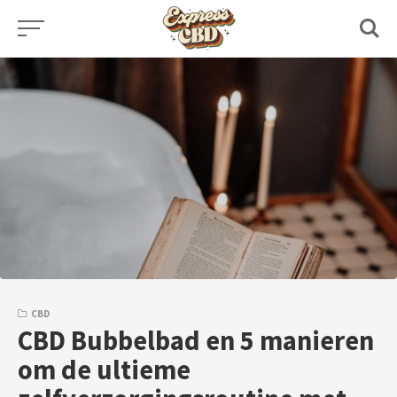
Skip
to
content
CBD
CBD Bubbelbad en 5 manieren
om de ultieme