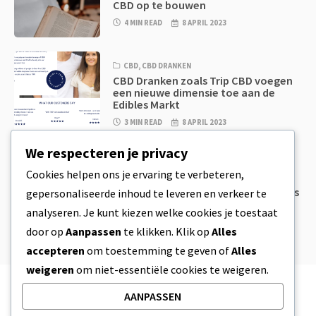
CBD op te bouwen
4 MIN READ
8 APRIL 2023
CBD
,
CBD DRANKEN
CBD Dranken zoals Trip CBD voegen
een nieuwe dimensie toe aan de
Edibles Markt
3 MIN READ
8 APRIL 2023
We respecteren je privacy
CBD
,
CBD EETWAREN
Cookies helpen ons je ervaring te verbeteren,
CBD Koekjesdeeg & Ongelooflijk
Simpele CBD Edibles Die Je Zelf Thuis
gepersonaliseerde inhoud te leveren en verkeer te
Kan Maken
analyseren. Je kunt kiezen welke cookies je toestaat
4 MIN READ
8 APRIL 2023
door op
Aanpassen
te klikken. Klik op
Alles
accepteren
om toestemming te geven of
Alles
weigeren
om niet-essentiële cookies te weigeren.
AANPASSEN