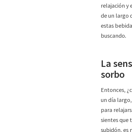
relajación y 
de un largo
estas bebid
buscando.
La sens
sorbo
Entonces, ¿c
un día largo,
para relajar
sientes que 
subidón, es 