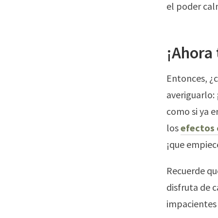
el poder ca
¡Ahora 
Entonces, ¿c
averiguarlo:
como si ya e
los
efectos
¡que empiece
Recuerde que
disfruta de
impacientes 