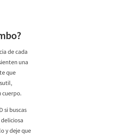
ombo?
cia de cada
sienten una
te que
util,
u cuerpo.
D si buscas
 deliciosa
lo y deje que