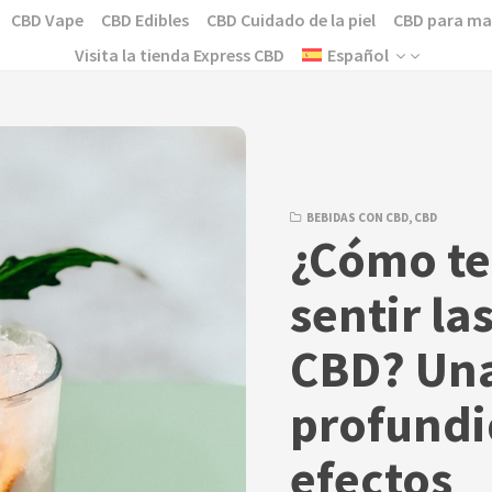
CBD Vape
CBD Edibles
CBD Cuidado de la piel
CBD para ma
Visita la tienda Express CBD
Español
BEBIDAS CON CBD
,
CBD
¿Cómo te
sentir la
CBD? Una
profundi
efectos