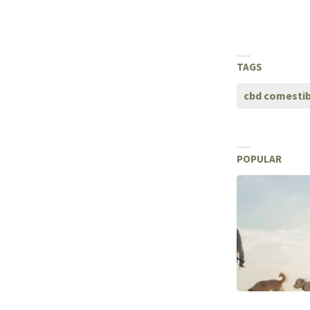
TAGS
cbd comestib
POPULAR