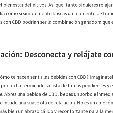
el bienestar definitivos. Así que, tanto si quieres relaj
 día como si simplemente buscas un momento de tranq
as con CBD podrían ser la combinación ganadora que 
ación: Desconecta y relájate c
ómo te hacen sentir las bebidas con CBD? Imagínatel
 por fin ha terminado su lista de tareas pendientes y e
se. Abres una bebida de CBD, bebes un sorbo e inmed
te invade una suave ola de relajación. No es un colocón
más bien un abrazo cálido y reconfortante para la men