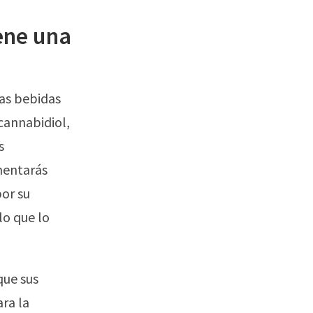
ene una
las bebidas
cannabidiol,
s
imentarás
or su
 lo que lo
que sus
ra la