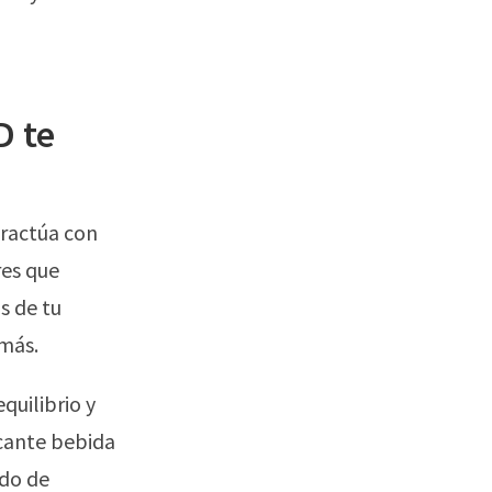
D te
eractúa con
res que
s de tu
 más.
quilibrio y
scante bebida
ndo de