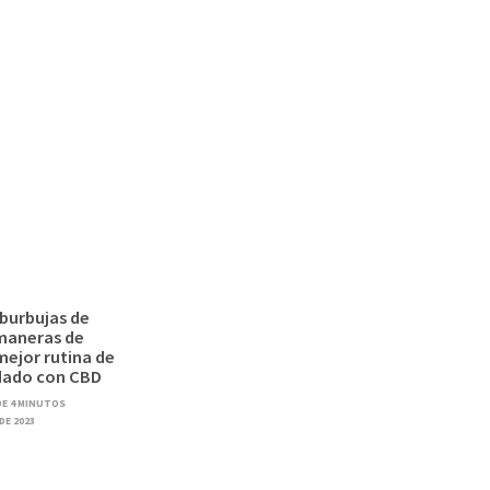
burbujas de
maneras de
 mejor rutina de
dado con CBD
DE 4 MINUTOS
 DE 2023