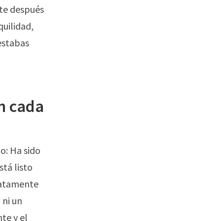
arte después
uilidad,
estabas
on cada
o: Ha sido
stá listo
iatamente
 ni un
te y el