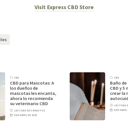
Visit Express CBD Store
les
CBD
CBD
CBD para Mascotas: A
Baño de 
los dueños de
CBD y 5 
mascotas les encanta,
crear la
ahora lo recomienda
autocui
su veterinario CBD
LECTURA 
8 DE ABRIL
LECTURA DE 3 MINUTOS
8 DE ABRIL DE 2023