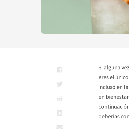
Si alguna ve
eres el único
incluso en l
en bienestar
continuación
deberías com