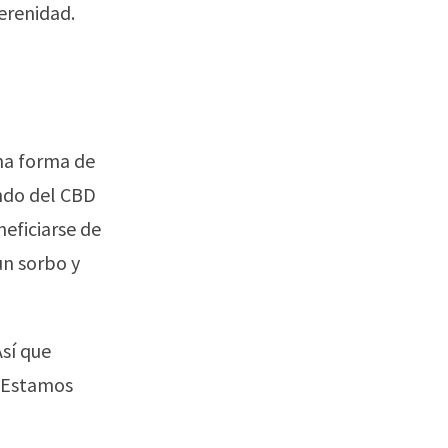
erenidad.
na forma de
undo del CBD
eficiarse de
un sorbo y
Así que
. Estamos