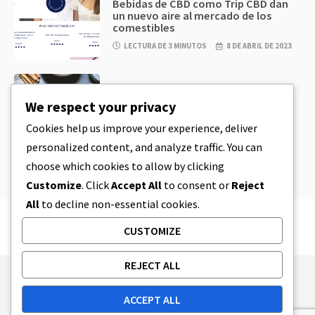
Bebidas de CBD como Trip CBD dan
un nuevo aire al mercado de los
comestibles
LECTURA DE 3 MINUTOS
8 DE ABRIL DE 2023
CBD
,
CBD EDIBLES
Masa de galletas de CBD y
We respect your privacy
comestibles de CBD increíblemente
sencillos que puedes preparar en
Cookies help us improve your experience, deliver
casa
personalized content, and analyze traffic. You can
LECTURA DE 4 MINUTOS
8 DE ABRIL DE 2023
choose which cookies to allow by clicking
Customize
. Click
Accept All
to consent or
Reject
All
to decline non-essential cookies.
CUSTOMIZE
REJECT ALL
Publishing Principles
Ethics Policy
ACCEPT ALL
Corrections Policy
Feedback Policy