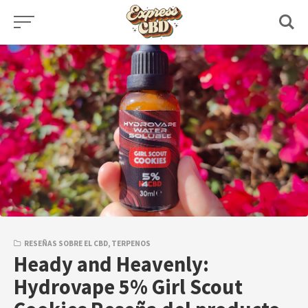
Skip
to
content
RESEÑAS SOBRE EL CBD
,
TERPENOS
Heady and Heavenly:
Hydrovape 5% Girl Scout