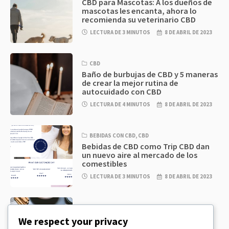
CBD para Mascotas: A los dueños de
mascotas les encanta, ahora lo
recomienda su veterinario CBD
LECTURA DE 3 MINUTOS
8 DE ABRIL DE 2023
CBD
Baño de burbujas de CBD y 5 maneras
de crear la mejor rutina de
autocuidado con CBD
LECTURA DE 4 MINUTOS
8 DE ABRIL DE 2023
BEBIDAS CON CBD
,
CBD
Bebidas de CBD como Trip CBD dan
un nuevo aire al mercado de los
comestibles
LECTURA DE 3 MINUTOS
8 DE ABRIL DE 2023
CBD
,
CBD EDIBLES
Masa de galletas de CBD y
We respect your privacy
comestibles de CBD increíblemente