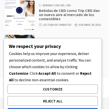
BEBIDAS CON CBD
,
CBD
Bebidas de CBD como Trip CBD dan
un nuevo aire al mercado de los
comestibles
LECTURA DE 3 MINUTOS
8 DE ABRIL DE 2023
CBD
,
CBD EDIBLES
Masa de galletas de CBD y
We respect your privacy
comestibles de CBD increíblemente
sencillos que puedes preparar en
Cookies help us improve your experience, deliver
casa
personalized content, and analyze traffic. You can
LECTURA DE 4 MINUTOS
8 DE ABRIL DE 2023
choose which cookies to allow by clicking
Customize
. Click
Accept All
to consent or
Reject
All
to decline non-essential cookies.
CUSTOMIZE
REJECT ALL
Publishing Principles
Ethics Policy