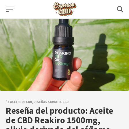
Skip
to
content
ACEITE DE CBD
,
RESEÑAS SOBRE EL CBD
Reseña del producto: Aceite
de CBD Reakiro 1500mg,