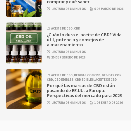
comprar y qué saber
LECTURA DE 8 MINUTOS
6 DE MARZO DE 2026
ACEITE DE CBD
,
CBD
¿Cuánto dura el aceite de CBD? Vida
útil, potencia y consejos de
almacenamiento
LECTURA DE 8 MINUTOS
25 DE FEBRERO DE 2026
ACEITE DE CBD
,
BEBIDAS CON CBD
,
BEBIDAS CON
CBD
,
CBD EDIBLES
,
CBD EDIBLES
,
ACEITE DE CBD
Por qué las marcas de CBD están
pasando de EE.UU. a Europa:
Perspectivas del mercado para 2025
LECTURA DE 4 MINUTOS
1 DE ENERO DE 2026