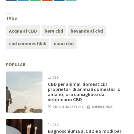
TAGS
Acqua al CBD
bere cbd
bevande al cbd
cbd commestibili
nano cbd
POPULAR
CBD
CBD per animali domestici: I
proprietari di animali domestici lo
amano, ora consigliato dal
veterinario CBD
3 MINUTI DI LETTURA
8 APRILE 2023
CBD
Bagnoschiuma al CBD e 5 modi per