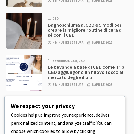
3 MINUTI DI LETTURA
8 APRILE 2023
CBD
Bagnoschiuma al CBD e 5 modi per
creare la migliore routine di cura di
sé con il CBD
4 MINUTI DI LETTURA
8 APRILE 2023
BEVANDE AL CBD
,
CBD
Le bevande a base di CBD come Trip
CBD aggiungono un nuovo tocco al
mercato degli edibili
3 MINUTI DI LETTURA
8 APRILE 2023
CBD
,
CBD EDIBLES
We respect your privacy
Pasta per biscotti al CBD e prodotti
commestibili al CBD incredibilmente
Cookies help us improve your experience, deliver
semplici da preparare in casa
personalized content, and analyze traffic. You can
5 MINUTI DI LETTURA
8 APRILE 2023
choose which cookies to allow by clicking