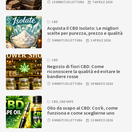
10 MINUTI DI LETTURA
7 APRILE 2026
CBD
Acquista il CBD Isolato: Le migliori
scelte per purezza, prezzo e qualità
9 MINUTI DI LETTURA
1 APRILE 2026
CBD
Negozio di fiori CBD: Come
riconoscere la qualità ed evitare le
bandiere rosse
9 MINUTI DI LETTURA
29 MARZO 2026
CBD
,
CBD VAPE
Olio da svapo al CBD: Cos’è, come
funziona e come sceglierne uno
8 MINUTI DI LETTURA
12 MARZO 2026