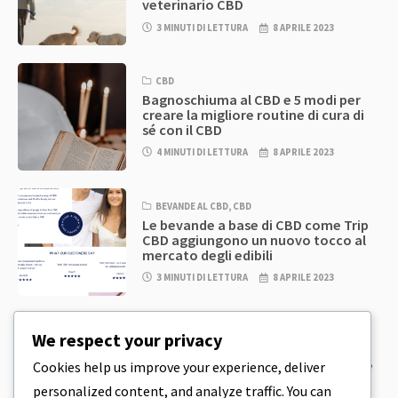
veterinario CBD
3 MINUTI DI LETTURA
8 APRILE 2023
CBD
Bagnoschiuma al CBD e 5 modi per
creare la migliore routine di cura di
sé con il CBD
4 MINUTI DI LETTURA
8 APRILE 2023
BEVANDE AL CBD
,
CBD
Le bevande a base di CBD come Trip
CBD aggiungono un nuovo tocco al
mercato degli edibili
3 MINUTI DI LETTURA
8 APRILE 2023
CBD
,
CBD EDIBLES
We respect your privacy
Pasta per biscotti al CBD e prodotti
commestibili al CBD incredibilmente
Cookies help us improve your experience, deliver
semplici da preparare in casa
personalized content, and analyze traffic. You can