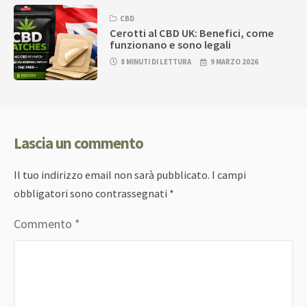
CBD
Cerotti al CBD UK: Benefici, come
funzionano e sono legali
8 MINUTI DI LETTURA
9 MARZO 2026
Lascia un commento
Il tuo indirizzo email non sarà pubblicato.
I campi
obbligatori sono contrassegnati
*
Commento
*