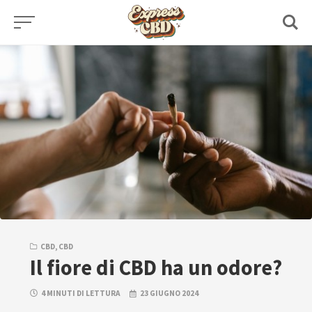
Skip
to
content
CBD
,
CBD
Il fiore di CBD ha un odore?
4 MINUTI DI LETTURA
23 GIUGNO 2024