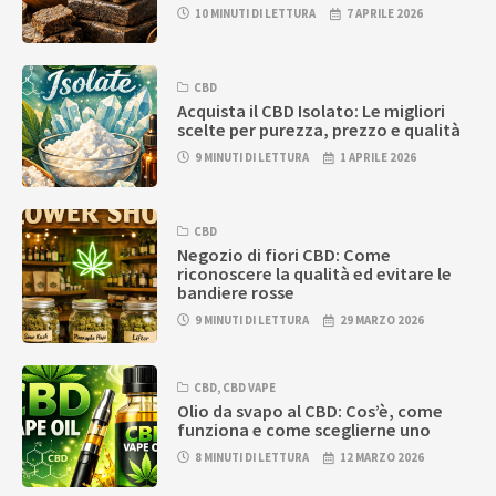
10 MINUTI DI LETTURA
7 APRILE 2026
CBD
Acquista il CBD Isolato: Le migliori
scelte per purezza, prezzo e qualità
9 MINUTI DI LETTURA
1 APRILE 2026
CBD
Negozio di fiori CBD: Come
riconoscere la qualità ed evitare le
bandiere rosse
9 MINUTI DI LETTURA
29 MARZO 2026
CBD
,
CBD VAPE
Olio da svapo al CBD: Cos’è, come
funziona e come sceglierne uno
8 MINUTI DI LETTURA
12 MARZO 2026