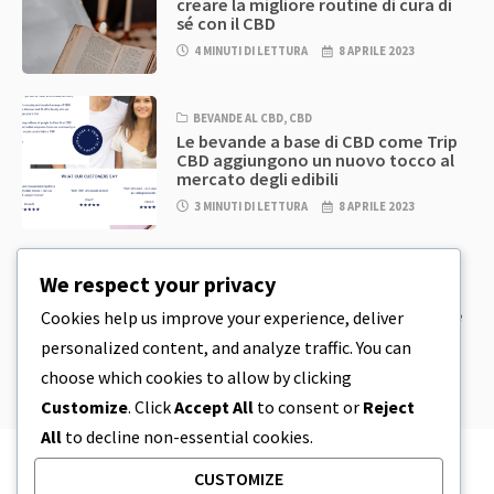
creare la migliore routine di cura di
sé con il CBD
4 MINUTI DI LETTURA
8 APRILE 2023
BEVANDE AL CBD
,
CBD
Le bevande a base di CBD come Trip
CBD aggiungono un nuovo tocco al
mercato degli edibili
3 MINUTI DI LETTURA
8 APRILE 2023
CBD
,
CBD EDIBLES
We respect your privacy
Pasta per biscotti al CBD e prodotti
commestibili al CBD incredibilmente
Cookies help us improve your experience, deliver
semplici da preparare in casa
personalized content, and analyze traffic. You can
5 MINUTI DI LETTURA
8 APRILE 2023
choose which cookies to allow by clicking
Customize
. Click
Accept All
to consent or
Reject
All
to decline non-essential cookies.
CUSTOMIZE