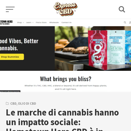
Skip
to
content
CBD
,
OLIO DI CBD
Le marche di cannabis hanno
un impatto sociale: