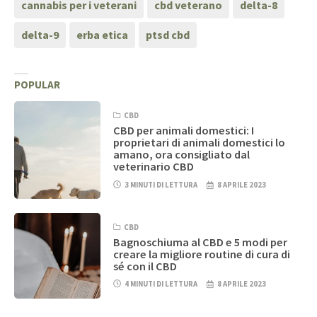
cannabis per i veterani
cbd veterano
delta-8
delta-9
erba etica
ptsd cbd
POPULAR
CBD
CBD per animali domestici: I
proprietari di animali domestici lo
amano, ora consigliato dal
veterinario CBD
3 MINUTI DI LETTURA
8 APRILE 2023
CBD
Bagnoschiuma al CBD e 5 modi per
creare la migliore routine di cura di
sé con il CBD
4 MINUTI DI LETTURA
8 APRILE 2023