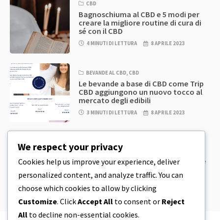
CBD
Bagnoschiuma al CBD e 5 modi per
creare la migliore routine di cura di
sé con il CBD
4 MINUTI DI LETTURA
8 APRILE 2023
BEVANDE AL CBD
,
CBD
Le bevande a base di CBD come Trip
CBD aggiungono un nuovo tocco al
mercato degli edibili
3 MINUTI DI LETTURA
8 APRILE 2023
CBD
,
CBD EDIBLES
We respect your privacy
Pasta per biscotti al CBD e prodotti
commestibili al CBD incredibilmente
Cookies help us improve your experience, deliver
semplici da preparare in casa
personalized content, and analyze traffic. You can
5 MINUTI DI LETTURA
8 APRILE 2023
choose which cookies to allow by clicking
Customize
. Click
Accept All
to consent or
Reject
All
to decline non-essential cookies.