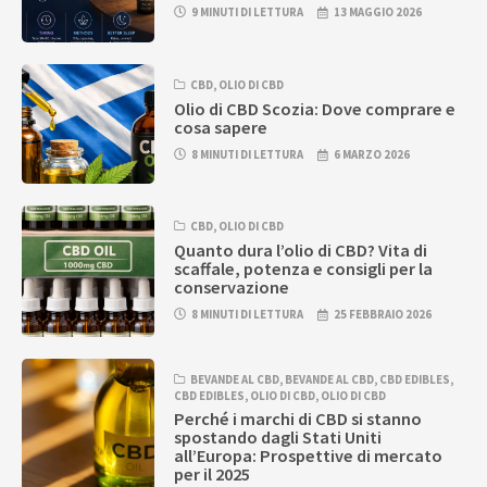
9 MINUTI DI LETTURA
13 MAGGIO 2026
CBD
,
OLIO DI CBD
Olio di CBD Scozia: Dove comprare e
cosa sapere
8 MINUTI DI LETTURA
6 MARZO 2026
CBD
,
OLIO DI CBD
Quanto dura l’olio di CBD? Vita di
scaffale, potenza e consigli per la
conservazione
8 MINUTI DI LETTURA
25 FEBBRAIO 2026
BEVANDE AL CBD
,
BEVANDE AL CBD
,
CBD EDIBLES
,
CBD EDIBLES
,
OLIO DI CBD
,
OLIO DI CBD
Perché i marchi di CBD si stanno
spostando dagli Stati Uniti
all’Europa: Prospettive di mercato
per il 2025