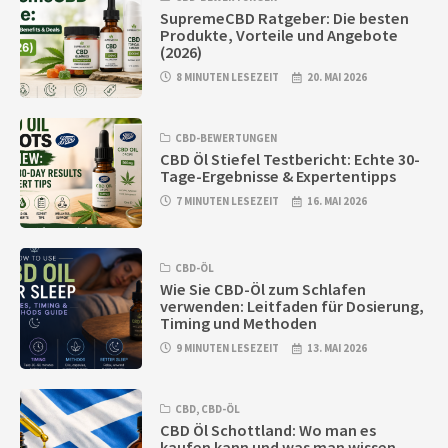
SupremeCBD Ratgeber: Die besten
Produkte, Vorteile und Angebote
(2026)
8 MINUTEN LESEZEIT
20. MAI 2026
CBD-BEWERTUNGEN
CBD Öl Stiefel Testbericht: Echte 30-
Tage-Ergebnisse & Expertentipps
7 MINUTEN LESEZEIT
16. MAI 2026
CBD-ÖL
Wie Sie CBD-Öl zum Schlafen
verwenden: Leitfaden für Dosierung,
Timing und Methoden
9 MINUTEN LESEZEIT
13. MAI 2026
CBD
,
CBD-ÖL
CBD Öl Schottland: Wo man es
kaufen kann und was man wissen