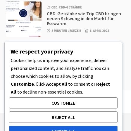
CBD
,
CBD-GETRÄNKE
CBD-Getränke wie Trip CBD bringen
neuen Schwung in den Markt für
Esswaren
3 MINUTEN LESEZEIT
8. APRIL 2023
CBD
,
CBD EDIBLES
We respect your privacy
CBD-Plätzchenteig & unglaublich
einfache CBD-Esswaren, die Sie zu
Cookies help us improve your experience, deliver
Hause herstellen können
personalized content, and analyze traffic. You can
4 MINUTEN LESEZEIT
8. APRIL 2023
choose which cookies to allow by clicking
Customize
. Click
Accept All
to consent or
Reject
All
to decline non-essential cookies.
CUSTOMIZE
REJECT ALL
Publishing Principles
Ethics Policy