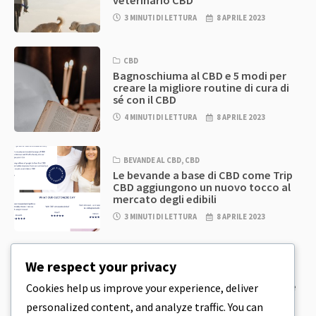
veterinario CBD
3 MINUTI DI LETTURA
8 APRILE 2023
CBD
Bagnoschiuma al CBD e 5 modi per
creare la migliore routine di cura di
sé con il CBD
4 MINUTI DI LETTURA
8 APRILE 2023
BEVANDE AL CBD
,
CBD
Le bevande a base di CBD come Trip
CBD aggiungono un nuovo tocco al
mercato degli edibili
3 MINUTI DI LETTURA
8 APRILE 2023
CBD
,
CBD EDIBLES
We respect your privacy
Pasta per biscotti al CBD e prodotti
commestibili al CBD incredibilmente
Cookies help us improve your experience, deliver
semplici da preparare in casa
personalized content, and analyze traffic. You can