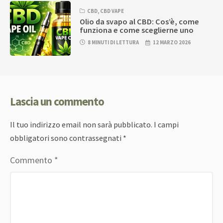
CBD
,
CBD VAPE
Olio da svapo al CBD: Cos’è, come
funziona e come sceglierne uno
8 MINUTI DI LETTURA
12 MARZO 2026
Lascia un commento
Il tuo indirizzo email non sarà pubblicato.
I campi
obbligatori sono contrassegnati
*
Commento
*