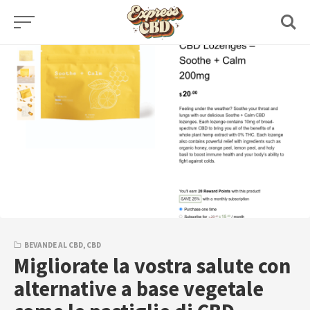
Skip
to
content
BEVANDE AL CBD
,
CBD
Migliorate la vostra salute con
alternative a base vegetale