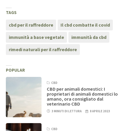
TAGS
cbd per il raffreddore
Il cbd combatte il covid
immunità a base vegetale
immunità da cbd
rimedi naturali per il raffreddore
POPULAR
CBD
CBD per animali domestici: I
proprietari di animali domestici lo
amano, ora consigliato dal
veterinario CBD
3 MINUTI DI LETTURA
8 APRILE 2023
CBD