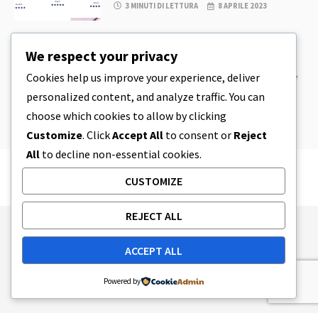
3 MINUTI DI LETTURA
8 APRILE 2023
CBD
,
CBD EDIBLES
We respect your privacy
Pasta per biscotti al CBD e prodotti
commestibili al CBD incredibilmente
Cookies help us improve your experience, deliver
semplici da preparare in casa
personalized content, and analyze traffic. You can
5 MINUTI DI LETTURA
8 APRILE 2023
choose which cookies to allow by clicking
Customize
. Click
Accept All
to consent or
Reject
All
to decline non-essential cookies.
CUSTOMIZE
REJECT ALL
Publishing Principles
Ethics Policy
ACCEPT ALL
Corrections Policy
Feedback Policy
Ownership & Funding
Tag map
Contact Us
Powered by