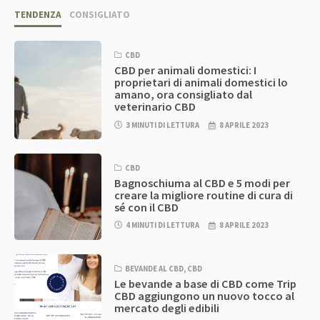
TENDENZA
CONSIGLIATO
CBD
CBD per animali domestici: I
proprietari di animali domestici lo
amano, ora consigliato dal
veterinario CBD
3 MINUTI DI LETTURA
8 APRILE 2023
CBD
Bagnoschiuma al CBD e 5 modi per
creare la migliore routine di cura di
sé con il CBD
4 MINUTI DI LETTURA
8 APRILE 2023
BEVANDE AL CBD
,
CBD
Le bevande a base di CBD come Trip
CBD aggiungono un nuovo tocco al
mercato degli edibili