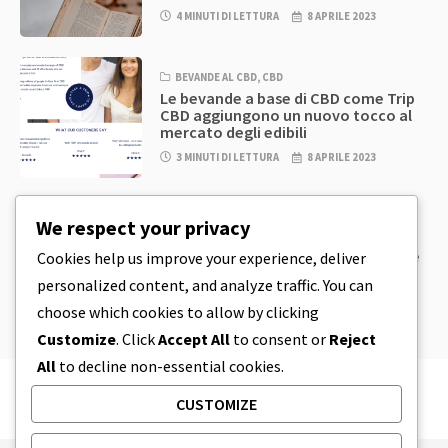
4 MINUTI DI LETTURA
8 APRILE 2023
BEVANDE AL CBD
,
CBD
Le bevande a base di CBD come Trip
CBD aggiungono un nuovo tocco al
mercato degli edibili
3 MINUTI DI LETTURA
8 APRILE 2023
CBD
,
CBD EDIBLES
We respect your privacy
Pasta per biscotti al CBD e prodotti
commestibili al CBD incredibilmente
Cookies help us improve your experience, deliver
semplici da preparare in casa
personalized content, and analyze traffic. You can
5 MINUTI DI LETTURA
8 APRILE 2023
choose which cookies to allow by clicking
Customize
. Click
Accept All
to consent or
Reject
All
to decline non-essential cookies.
CUSTOMIZE