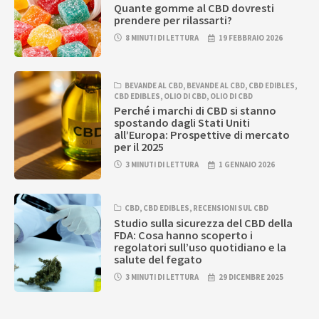
Quante gomme al CBD dovresti
prendere per rilassarti?
8 MINUTI DI LETTURA
19 FEBBRAIO 2026
BEVANDE AL CBD
,
BEVANDE AL CBD
,
CBD EDIBLES
,
CBD EDIBLES
,
OLIO DI CBD
,
OLIO DI CBD
Perché i marchi di CBD si stanno
spostando dagli Stati Uniti
all’Europa: Prospettive di mercato
per il 2025
3 MINUTI DI LETTURA
1 GENNAIO 2026
CBD
,
CBD EDIBLES
,
RECENSIONI SUL CBD
Studio sulla sicurezza del CBD della
FDA: Cosa hanno scoperto i
regolatori sull’uso quotidiano e la
salute del fegato
3 MINUTI DI LETTURA
29 DICEMBRE 2025