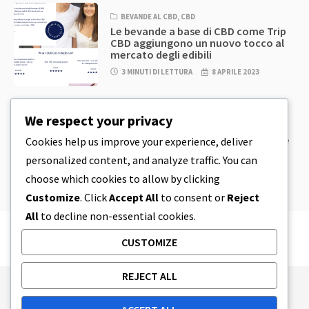
BEVANDE AL CBD
,
CBD
Le bevande a base di CBD come Trip
CBD aggiungono un nuovo tocco al
mercato degli edibili
3 MINUTI DI LETTURA
8 APRILE 2023
CBD
,
CBD EDIBLES
We respect your privacy
Pasta per biscotti al CBD e prodotti
commestibili al CBD incredibilmente
Cookies help us improve your experience, deliver
semplici da preparare in casa
personalized content, and analyze traffic. You can
5 MINUTI DI LETTURA
8 APRILE 2023
choose which cookies to allow by clicking
Customize
. Click
Accept All
to consent or
Reject
All
to decline non-essential cookies.
CUSTOMIZE
REJECT ALL
Publishing Principles
Ethics Policy