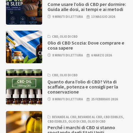
Come usare l’olio di CBD per dormire:
Guida alle dosi, ai tempi e ai metodi
9 MINUTI DI LETTURA
13 MAGGIO 2026
CBD
,
OLIO DI CBD
Olio di CBD Scozia: Dove comprare e
cosa sapere
8 MINUTI DI LETTURA
6 MARZO 2026
CBD
,
OLIO DI CBD
Quanto dura l’olio di CBD? Vita di
scaffale, potenza e consigli per la
conservazione
8 MINUTI DI LETTURA
25 FEBBRAIO 2026
BEVANDE AL CBD
,
BEVANDE AL CBD
,
CBD EDIBLES
,
CBD EDIBLES
,
OLIO DI CBD
,
OLIO DI CBD
Perché i marchi di CBD si stanno
spostando dagli Stati Uniti