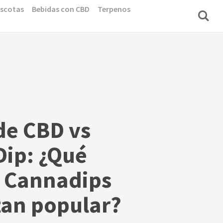
scotas
Bebidas con CBD
Terpenos
de CBD vs
Dip: ¿Qué
 Cannadips
tan popular?