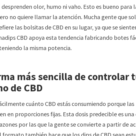
 desprenden olor, humo ni vaho. Esto es bueno para 
ro no quiere llamar la atención. Mucha gente que solía
efiere las bolsitas de CBD en su lugar, ya que se sient
nadips CBD apoya esta tendencia fabricando botes fác
teniendo la misma potencia.
ma más sencilla de controlar 
o de CBD
ácilmente cuánto CBD estás consumiendo porque las 
en en proporciones fijas. Esta dosis predecible es una 
azones por las que la gente se convierte a partir de ac
El formato también hace que los dips de CBD sean es