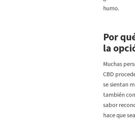
humo.
Por qu
la opci
Muchas perso
CBD proceden
se sientan m
también cons
sabor recono
hace que sea