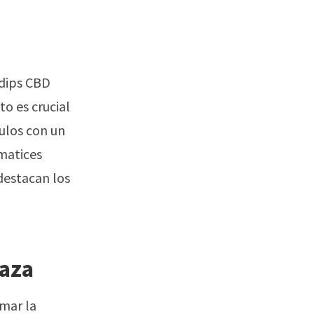
adips CBD
o es crucial
ulos con un
 matices
destacan los
laza
amar la