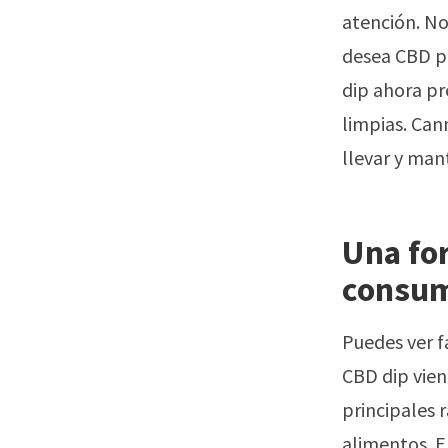
atención. No
desea CBD pe
dip ahora pr
limpias. Can
llevar y man
Una for
consum
Puedes ver f
CBD dip vien
principales r
alimentos. 