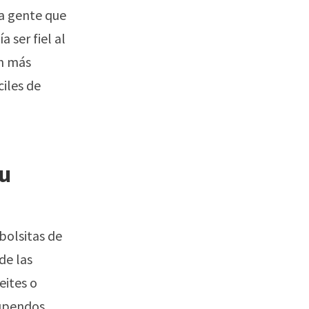
la gente que
 ser fiel al
en más
iles de
tu
bolsitas de
de las
eites o
tupendos