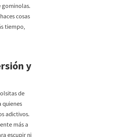
e gominolas.
o haces cosas
ás tiempo,
rsión y
olsitas de
a quienes
s adictivos.
iente más a
ra escupir ni