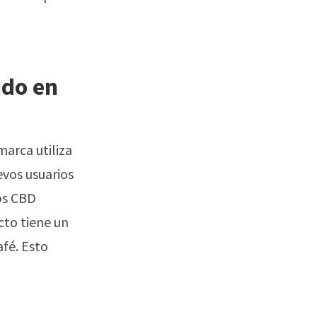
ido en
arca utiliza
vos usuarios
ps CBD
cto tiene un
fé. Esto