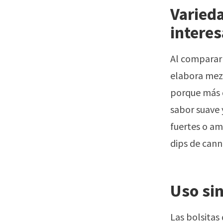
Varied
interes
Al comparar 
elabora mezc
porque más d
sabor suave 
fuertes o am
dips de cann
Uso si
Las bolsitas 