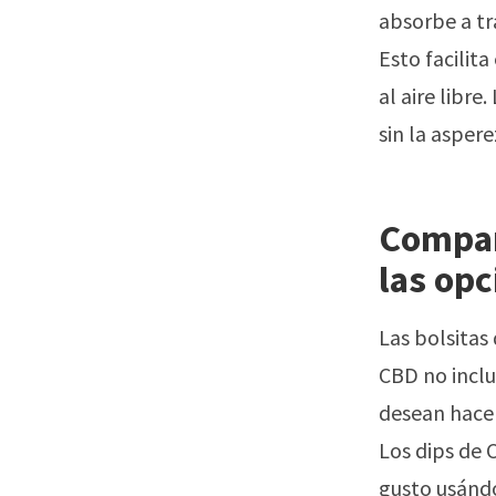
absorbe a tr
Esto facilita
al aire libr
sin la asper
Compar
las op
Las bolsitas
CBD no inclu
desean hacer
Los dips de 
gusto usándo