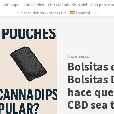
CBD Vape
CBD Edibles
CBD Cuidado de la piel
CBD para ma
Visita la tienda Express CBD
Español
ACEITE DE CBD
Bolsitas 
Bolsitas 
hace que
CBD sea 