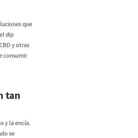
oluciones que
el dip
 CBD y otras
de consumir
n tan
o y la encía.
ndo se