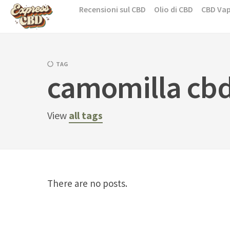
Skip
Recensioni sul CBD
Olio di CBD
CBD Va
to
content
TAG
camomilla cb
View
all tags
There are no posts.