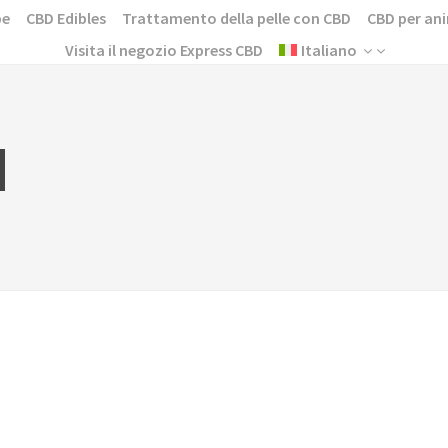
pe
CBD Edibles
Trattamento della pelle con CBD
CBD per ani
Visita il negozio Express CBD
Italiano
d