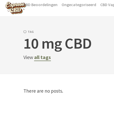
Skip
CBD Beoordelingen
Ongecategoriseerd
CBD Va
to
content
TAG
10 mg CBD
View
all tags
There are no posts.