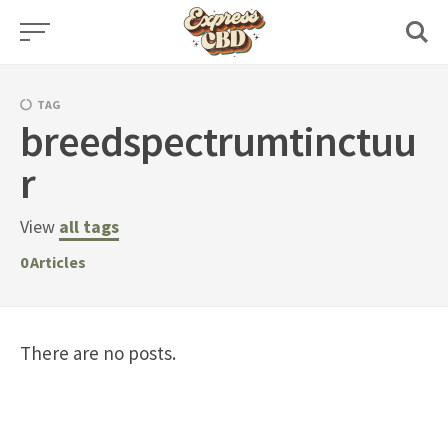
Skip
to
content
TAG
breedspectrumtinctuu
r
View
all tags
0
Articles
There are no posts.