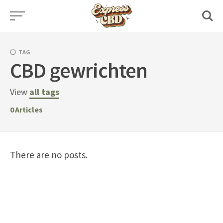
Skip
to
content
TAG
CBD gewrichten
View
all tags
0
Articles
There are no posts.