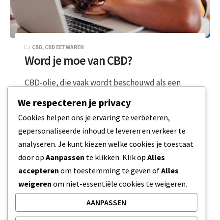
CBD
,
CBD EETWAREN
Word je moe van CBD?
CBD-olie, die vaak wordt beschouwd als een
middel om de concentratie te verbeteren,
We respecteren je privacy
evenwichtige stemmingen te ondersteunen of
Cookies helpen ons je ervaring te verbeteren,
dagelijkse stress…
gepersonaliseerde inhoud te leveren en verkeer te
analyseren. Je kunt kiezen welke cookies je toestaat
6 MIN READ
20 DECEMBER 2023
door op
Aanpassen
te klikken. Klik op
Alles
accepteren
om toestemming te geven of
Alles
weigeren
om niet-essentiële cookies te weigeren.
AANPASSEN