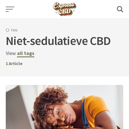
Skip
to
content
TAG
Niet-sedulatieve CBD
View
all tags
1
Article