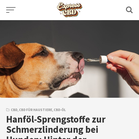
Skip
to
content
CBD
,
CBD FÜR HAUSTIERE
,
CBD-ÖL
Hanföl-Sprengstoffe zur
Schmerzlinderung bei