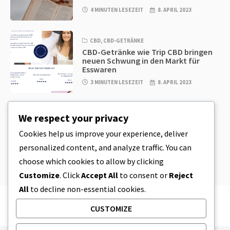
4 MINUTEN LESEZEIT
8. APRIL 2023
CBD
,
CBD-GETRÄNKE
CBD-Getränke wie Trip CBD bringen
neuen Schwung in den Markt für
Esswaren
3 MINUTEN LESEZEIT
8. APRIL 2023
CBD
,
CBD EDIBLES
We respect your privacy
CBD-Plätzchenteig & unglaublich
einfache CBD-Esswaren, die Sie zu
Cookies help us improve your experience, deliver
Hause herstellen können
personalized content, and analyze traffic. You can
4 MINUTEN LESEZEIT
8. APRIL 2023
choose which cookies to allow by clicking
Customize
. Click
Accept All
to consent or
Reject
All
to decline non-essential cookies.
CUSTOMIZE