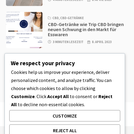
CBD
,
CBD-GETRÄNKE
CBD-Getränke wie Trip CBD bringen
neuen Schwung in den Markt für
Esswaren
3 MINUTEN LESEZEIT
8. APRIL 2023
CBD
,
CBD EDIBLES
We respect your privacy
CBD-Plätzchenteig & unglaublich
einfache CBD-Esswaren, die Sie zu
Cookies help us improve your experience, deliver
Hause herstellen können
personalized content, and analyze traffic. You can
4 MINUTEN LESEZEIT
8. APRIL 2023
choose which cookies to allow by clicking
Customize
. Click
Accept All
to consent or
Reject
All
to decline non-essential cookies.
CUSTOMIZE
REJECT ALL