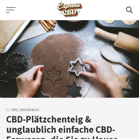
Skip
to
content
CBD
,
CBD EDIBLES
CBD-Plätzchenteig &
unglaublich einfache CBD-