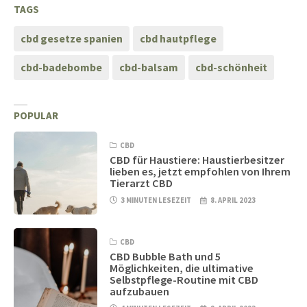
TAGS
cbd gesetze spanien
cbd hautpflege
cbd-badebombe
cbd-balsam
cbd-schönheit
POPULAR
CBD
CBD für Haustiere: Haustierbesitzer
lieben es, jetzt empfohlen von Ihrem
Tierarzt CBD
3 MINUTEN LESEZEIT
8. APRIL 2023
CBD
CBD Bubble Bath und 5
Möglichkeiten, die ultimative
Selbstpflege-Routine mit CBD
aufzubauen