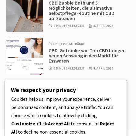
CBD Bubble Bath und 5
Möglichkeiten, die ultimative
Selbstpflege-Routine mit CBD
aufzubauen
4 MINUTEN LESEZEIT
8. APRIL 2023
CBD
,
CBD-GETRÄNKE
CBD-Getränke wie Trip CBD bringen
neuen Schwung in den Markt für
Esswaren
3 MINUTEN LESEZEIT
8. APRIL 2023
CBD
,
CBD EDIBLES
We respect your privacy
CBD-Plätzchenteig & unglaublich
einfache CBD-Esswaren, die Sie zu
Cookies help us improve your experience, deliver
Hause herstellen können
personalized content, and analyze traffic. You can
4 MINUTEN LESEZEIT
8. APRIL 2023
choose which cookies to allow by clicking
Customize
. Click
Accept All
to consent or
Reject
All
to decline non-essential cookies.