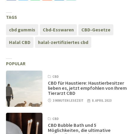
TAGS
cbd gummis
Cbd-Esswaren
CBD-Gesetze
Halal CBD
halal-zertifiziertes cbd
POPULAR
CBD
CBD für Haustiere: Haustierbesitzer
lieben es, jetzt empfohlen von Ihrem
Tierarzt CBD
3 MINUTEN LESEZEIT
8. APRIL 2023
CBD
CBD Bubble Bath und 5
Möglichkeiten, die ultimative