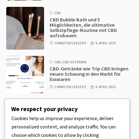
CBD
CBD Bubble Bath und 5
Möglichkeiten, die ultimative
Selbstpflege-Routine mit CBD
aufzubauen
4 MINUTEN LESEZEIT
8. APRIL 2023
CBD
,
CBD-GETRÄNKE
CBD-Getränke wie Trip CBD bringen
neuen Schwung in den Markt für
Esswaren
3 MINUTEN LESEZEIT
8. APRIL 2023
CBD
,
CBD EDIBLES
We respect your privacy
CBD-Plätzchenteig & unglaublich
einfache CBD-Esswaren, die Sie zu
Cookies help us improve your experience, deliver
Hause herstellen können
personalized content, and analyze traffic. You can
4 MINUTEN LESEZEIT
8. APRIL 2023
choose which cookies to allow by clicking