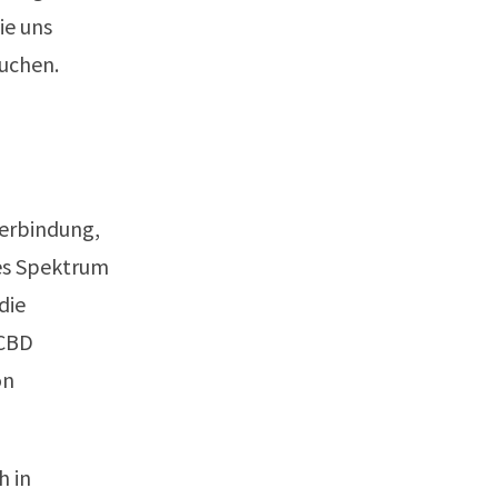
ie uns
auchen.
Verbindung,
tes Spektrum
die
 CBD
on
h in