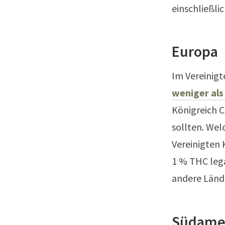
einschließli
Europa
Im Vereinig
weniger als
Königreich 
sollten. We
Vereinigten 
1 % THC lega
andere Länd
Südame