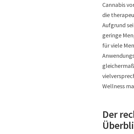
Cannabis vo
die therapeu
Aufgrund sei
geringe Meng
für viele Me
Anwendungsm
gleichermaß
vielverspre
Wellness ma
Der rec
Überbl