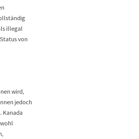
en
ollständig
s illegal
 Status von
nnen wird,
önnen jedoch
en. Kanada
owohl
h,