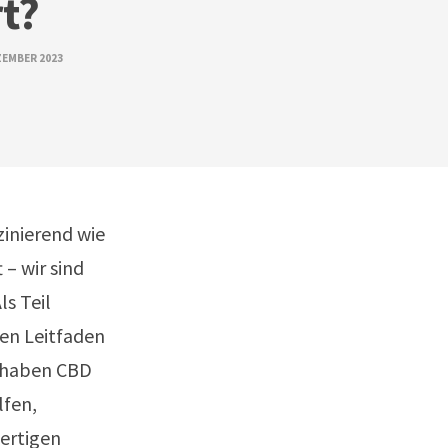
rt?
EZEMBER 2023
zinierend wie
 – wir sind
s Teil
sen Leitfaden
 haben CBD
lfen,
wertigen