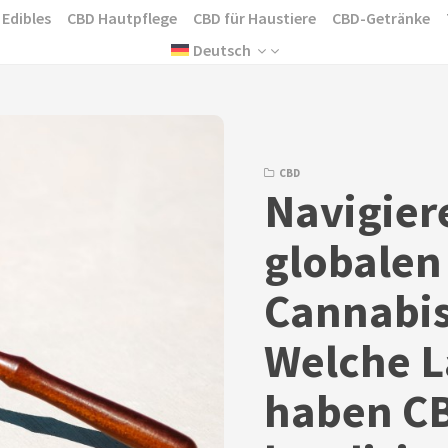
 Edibles
CBD Hautpflege
CBD für Haustiere
CBD-Getränke
Deutsch
CBD
Navigier
globalen
Cannabis
Welche 
haben C