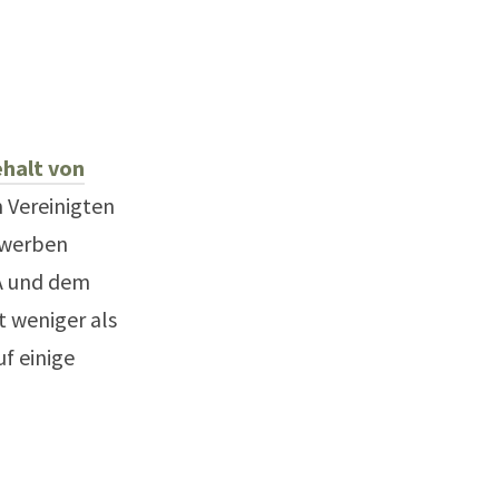
halt von
m Vereinigten
 werben
A und dem
t weniger als
uf einige