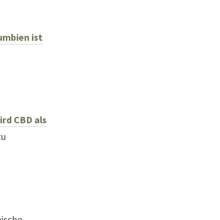
mbien ist
ird CBD als
zu
nische