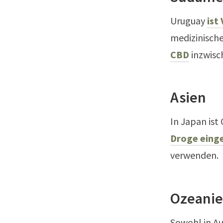
Uruguay
ist
medizinische
CBD
inzwisc
Asien
In Japan ist
Droge einge
verwenden.
Ozeani
Sowohl in Au