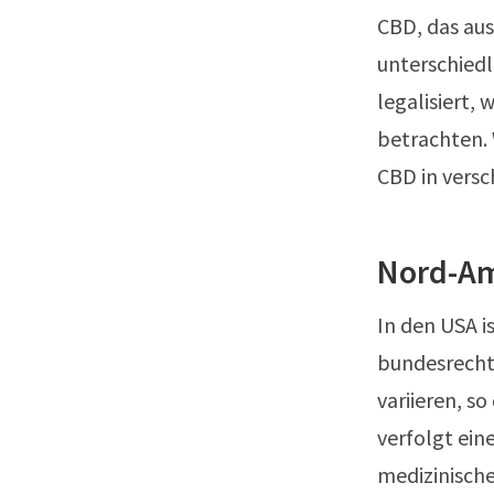
CBD, das au
unterschiedl
legalisiert, 
betrachten. 
CBD in versc
Nord-A
In den USA i
bundesrechtl
variieren, so
verfolgt ein
medizinische