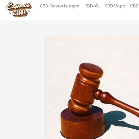
Skip
CBD-Bewertungen
CBD-Öl
CBD Vape
CBD
to
content