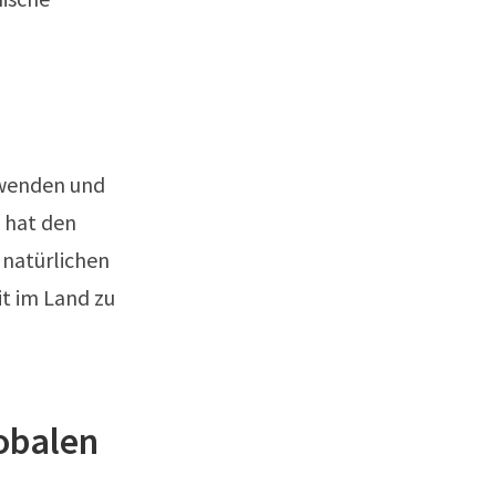
rwenden und
D hat den
 natürlichen
t im Land zu
lobalen