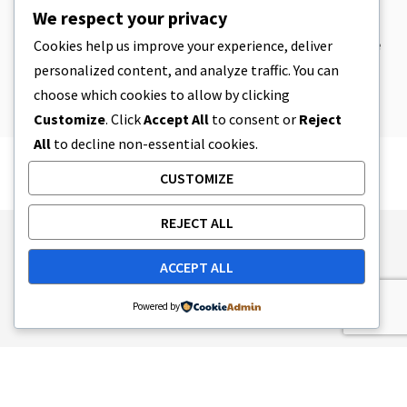
CBD
,
CBD EDIBLES
We respect your privacy
Pasta per biscotti al CBD e prodotti
commestibili al CBD incredibilmente
Cookies help us improve your experience, deliver
semplici da preparare in casa
personalized content, and analyze traffic. You can
5 MINUTI DI LETTURA
8 APRILE 2023
choose which cookies to allow by clicking
Customize
. Click
Accept All
to consent or
Reject
All
to decline non-essential cookies.
CUSTOMIZE
REJECT ALL
Publishing Principles
Ethics Policy
ACCEPT ALL
Corrections Policy
Feedback Policy
Ownership & Funding
Tag map
Contact Us
Powered by