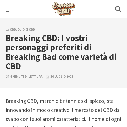
Skip
to
content
CBD
,
OLIO DI CBD
Breaking CBD: I vostri
personaggi preferiti di
Breaking Bad come varietà di
CBD
4 MINUTI DI LETTURA
30 LUGLIO 2023
Breaking CBD, marchio britannico di spicco, sta
innovando in modo creativo il mercato del CBD da
svapo con i suoi aromi caratteristici. Il nome di ogni