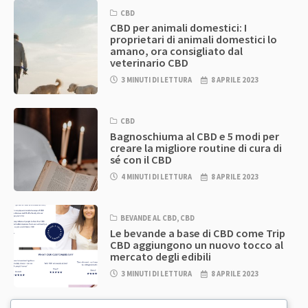
CBD
CBD per animali domestici: I
proprietari di animali domestici lo
amano, ora consigliato dal
veterinario CBD
3 MINUTI DI LETTURA
8 APRILE 2023
CBD
Bagnoschiuma al CBD e 5 modi per
creare la migliore routine di cura di
sé con il CBD
4 MINUTI DI LETTURA
8 APRILE 2023
BEVANDE AL CBD
,
CBD
Le bevande a base di CBD come Trip
CBD aggiungono un nuovo tocco al
mercato degli edibili
3 MINUTI DI LETTURA
8 APRILE 2023