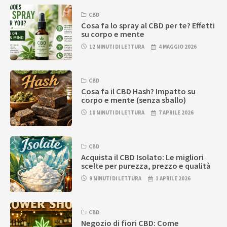
CBD
Cosa fa lo spray al CBD per te? Effetti
su corpo e mente
12 MINUTI DI LETTURA
4 MAGGIO 2026
CBD
Cosa fa il CBD Hash? Impatto su
corpo e mente (senza sballo)
10 MINUTI DI LETTURA
7 APRILE 2026
CBD
Acquista il CBD Isolato: Le migliori
scelte per purezza, prezzo e qualità
9 MINUTI DI LETTURA
1 APRILE 2026
CBD
Negozio di fiori CBD: Come