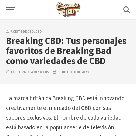
Skip
to
content
ACEITE DE CBD
,
CBD
Breaking CBD: Tus personajes
favoritos de Breaking Bad
como variedades de CBD
LECTURA DE 4 MINUTOS
30 DE JULIO DE 2023
La marca británica Breaking CBD está innovando
creativamente el mercado del CBD con sus
sabores exclusivos. El nombre de cada variedad
está basado en la popular serie de televisión