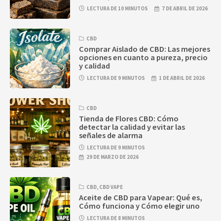
LECTURA DE 10 MINUTOS
7 DE ABRIL DE 2026
CBD
Comprar Aislado de CBD: Las mejores
opciones en cuanto a pureza, precio
y calidad
LECTURA DE 9 MINUTOS
1 DE ABRIL DE 2026
CBD
Tienda de Flores CBD: Cómo
detectar la calidad y evitar las
señales de alarma
LECTURA DE 9 MINUTOS
29 DE MARZO DE 2026
CBD
,
CBD VAPE
Aceite de CBD para Vapear: Qué es,
Cómo funciona y Cómo elegir uno
LECTURA DE 8 MINUTOS