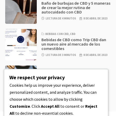
Baño de burbujas de CBD y 5 maneras
de crear la mejor rutina de
autocuidado con CBD
LECTURA DE 4 MINUTOS
8 DE ABRIL DE 2023
BEBIDAS CON CBD
,
CBD
Bebidas de CBD como Trip CBD dan
un nuevo aire al mercado de los
comestibles
LECTURA DE 3 MINUTOS
8 DE ABRIL DE 2023
CBD
,
CBD EDIBLES
Masa de galletas de CBD y
We respect your privacy
comestibles de CBD increíblemente
sencillos que puedes preparar en
Cookies help us improve your experience, deliver
casa
personalized content, and analyze traffic. You can
LECTURA DE 4 MINUTOS
8 DE ABRIL DE 2023
choose which cookies to allow by clicking
Customize
. Click
Accept All
to consent or
Reject
All
to decline non-essential cookies.