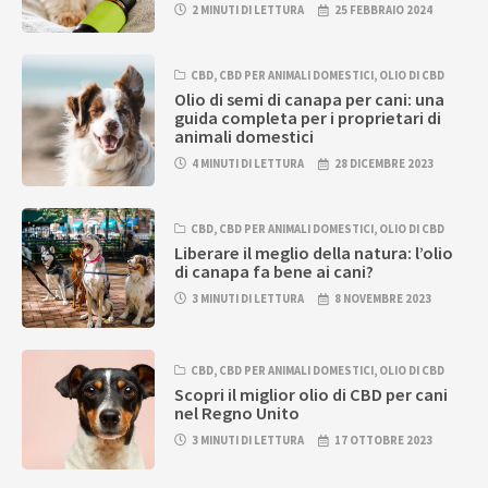
2 MINUTI DI LETTURA
25 FEBBRAIO 2024
CBD
,
CBD PER ANIMALI DOMESTICI
,
OLIO DI CBD
Olio di semi di canapa per cani: una
guida completa per i proprietari di
animali domestici
4 MINUTI DI LETTURA
28 DICEMBRE 2023
CBD
,
CBD PER ANIMALI DOMESTICI
,
OLIO DI CBD
Liberare il meglio della natura: l’olio
di canapa fa bene ai cani?
3 MINUTI DI LETTURA
8 NOVEMBRE 2023
CBD
,
CBD PER ANIMALI DOMESTICI
,
OLIO DI CBD
Scopri il miglior olio di CBD per cani
nel Regno Unito
3 MINUTI DI LETTURA
17 OTTOBRE 2023