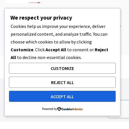
CBD
,
CBD EDIBLES
We respect your privacy
Pasta per biscotti al CBD e prodotti
commestibili al CBD incredibilmente
Cookies help us improve your experience, deliver
semplici da preparare in casa
personalized content, and analyze traffic. You can
5 MINUTI DI LETTURA
8 APRILE 2023
choose which cookies to allow by clicking
Customize
. Click
Accept All
to consent or
Reject
All
to decline non-essential cookies.
CUSTOMIZE
REJECT ALL
Publishing Principles
Ethics Policy
ACCEPT ALL
Corrections Policy
Feedback Policy
Ownership & Funding
Tag map
Contact Us
Powered by