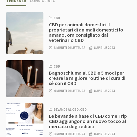
TENDENZA
CONSIGLIATO
CBD
CBD per animali domestici: I
proprietari di animali domestici lo
amano, ora consigliato dal
veterinario CBD
3 MINUTI DI LETTURA
8 APRILE 2023
CBD
Bagnoschiuma al CBD e 5 modi per
creare la migliore routine di cura di
sé con il CBD
4 MINUTI DI LETTURA
8 APRILE 2023
BEVANDE AL CBD
,
CBD
Le bevande a base di CBD come Trip
CBD aggiungono un nuovo tocco al
mercato degli edibili
3 MINUTI DI LETTURA
8 APRILE 2023