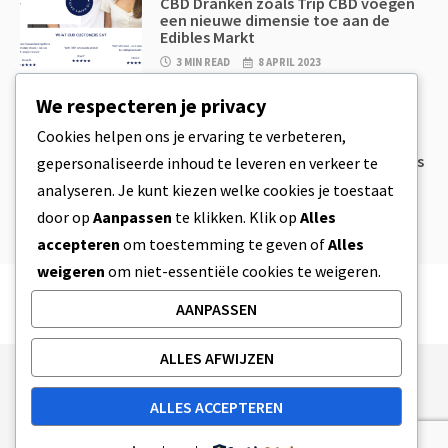
CBD Dranken zoals Trip CBD voegen
een nieuwe dimensie toe aan de
Edibles Markt
3 MIN READ
8 APRIL 2023
We respecteren je privacy
CBD
,
CBD EETWAREN
Cookies helpen ons je ervaring te verbeteren,
CBD Koekjesdeeg & Ongelooflijk
Simpele CBD Edibles Die Je Zelf Thuis
gepersonaliseerde inhoud te leveren en verkeer te
Kan Maken
analyseren. Je kunt kiezen welke cookies je toestaat
4 MIN READ
8 APRIL 2023
door op
Aanpassen
te klikken. Klik op
Alles
accepteren
om toestemming te geven of
Alles
weigeren
om niet-essentiële cookies te weigeren.
AANPASSEN
ALLES AFWIJZEN
Publishing Principles
Ethics Policy
ALLES ACCEPTEREN
Corrections Policy
Feedback Policy