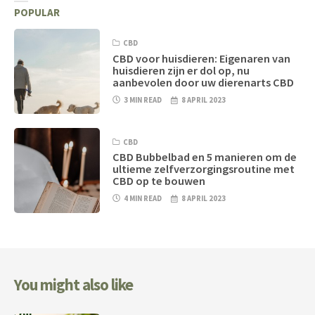
POPULAR
CBD
CBD voor huisdieren: Eigenaren van
huisdieren zijn er dol op, nu
aanbevolen door uw dierenarts CBD
3 MIN READ
8 APRIL 2023
CBD
CBD Bubbelbad en 5 manieren om de
ultieme zelfverzorgingsroutine met
CBD op te bouwen
4 MIN READ
8 APRIL 2023
You might also like