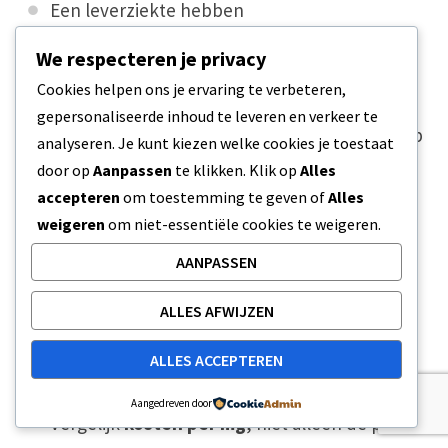
Een leverziekte hebben
jonger zijn dan 18
We respecteren je privacy
Cookies helpen ons je ervaring te verbeteren,
CBD kan invloed hebben op hoe sommige
gepersonaliseerde inhoud te leveren en verkeer te
medicijnen worden verwerkt. Als je medicijnen op
analyseren. Je kunt kiezen welke cookies je toestaat
recept gebruikt, raadpleeg dan eerst een
door op
Aanpassen
te klikken. Klik op
Alles
accepteren
om toestemming te geven of
Alles
apotheker of arts.
weigeren
om niet-essentiële cookies te weigeren.
AANPASSEN
Snelle checklist voor je een
ALLES AFWIJZEN
aankoop doet bij Boots
ALLES ACCEPTEREN
Controleer de flesgrootte
Aangedreven door
Vergelijk
kosten per mg
, niet alleen de prijs