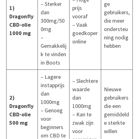
– Sterker
ge
1)
prijs
dan
gebruikers,
Dragonfly
vooraf
300mg/50
die meer
CBD-olie
– Vaak
0mg
ondersteu
1000 mg
goedkoper
–
ning nodig
online
Gemakkelij
hebben
k te vinden
in Boots
– Lagere
– Slechtere
instapprijs
waarde
Nieuwe
dan
2)
dan
gebruikers
1000mg
Dragonfly
1000mg
die een
– Genoeg
CBD-olie
– Kan te
gemiddeld
voor
500 mg
zwak zijn
e sterkte
beginners
voor
willen
om CBD te