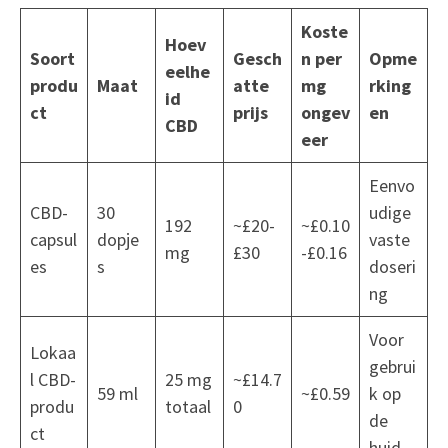
Koste
Hoev
Soort
Gesch
n per
Opme
eelhe
produ
Maat
atte
mg
rking
id
ct
prijs
ongev
en
CBD
eer
Eenvo
CBD-
30
udige
192
~£20-
~£0.10
capsul
dopje
vaste
mg
£30
-£0.16
es
s
doseri
ng
Voor
Lokaa
gebrui
l CBD-
25 mg
~£14.7
59 ml
~£0.59
k op
produ
totaal
0
de
ct
huid