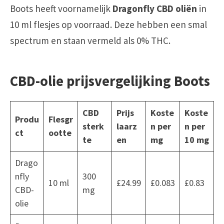
Boots heeft voornamelijk
Dragonfly CBD oliën
in
10 ml flesjes op voorraad. Deze hebben een smal
spectrum en staan vermeld als 0% THC.
CBD-olie prijsvergelijking Boots
CBD
Prijs
Koste
Koste
Produ
Flesgr
sterk
laarz
n per
n per
ct
ootte
te
en
mg
10 mg
Drago
nfly
300
10 ml
£24.99
£0.083
£0.83
CBD-
mg
olie