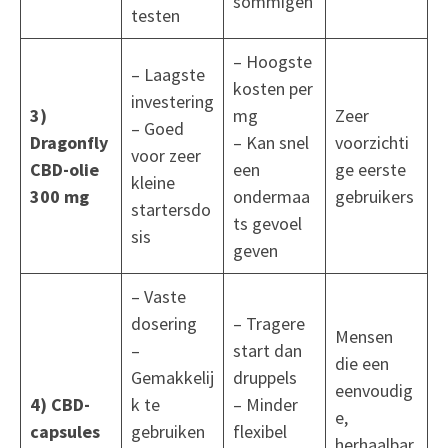
sommigen
testen
– Hoogste
– Laagste
kosten per
investering
3)
mg
Zeer
– Goed
Dragonfly
– Kan snel
voorzichti
voor zeer
CBD-olie
een
ge eerste
kleine
300 mg
ondermaa
gebruikers
startersdo
ts gevoel
sis
geven
– Vaste
dosering
– Tragere
Mensen
–
start dan
die een
Gemakkelij
druppels
eenvoudig
4) CBD-
k te
– Minder
e,
capsules
gebruiken
flexibel
herhaalbar