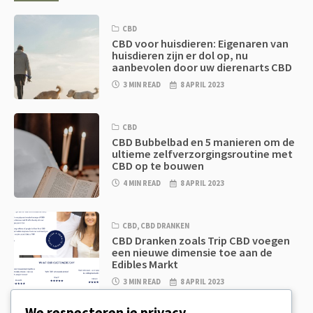
CBD
CBD voor huisdieren: Eigenaren van
huisdieren zijn er dol op, nu
aanbevolen door uw dierenarts CBD
3 MIN READ
8 APRIL 2023
CBD
CBD Bubbelbad en 5 manieren om de
ultieme zelfverzorgingsroutine met
CBD op te bouwen
4 MIN READ
8 APRIL 2023
CBD
,
CBD DRANKEN
CBD Dranken zoals Trip CBD voegen
een nieuwe dimensie toe aan de
Edibles Markt
3 MIN READ
8 APRIL 2023
We respecteren je privacy