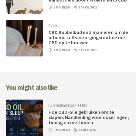
3 MIN READ
8 APRIL 2023
CBD
CBD Bubbelbad en 5 manieren om de
ultieme zelfverzorgingsroutine met
CBD op te bouwen
4 MIN READ
8 APRIL 2023
You might also like
ONGECATEGORISEERD
Hoe CBD-olie gebruiken om te
slapen: Handleiding voor doseringen,
timing en methoden
8 MIN READ
13 MEI 2026