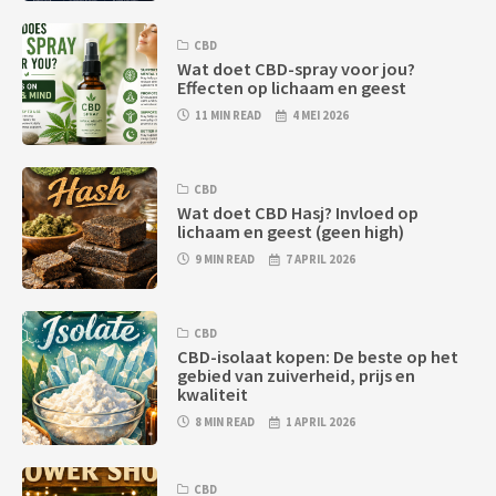
CBD
Wat doet CBD-spray voor jou?
Effecten op lichaam en geest
11 MIN READ
4 MEI 2026
CBD
Wat doet CBD Hasj? Invloed op
lichaam en geest (geen high)
9 MIN READ
7 APRIL 2026
CBD
CBD-isolaat kopen: De beste op het
gebied van zuiverheid, prijs en
kwaliteit
8 MIN READ
1 APRIL 2026
CBD