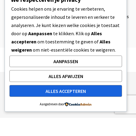
CBD
,
CBD EETWAREN
Cookies helpen ons je ervaring te verbeteren,
CBD Koekjesdeeg & Ongelooflijk
Simpele CBD Edibles Die Je Zelf Thuis
gepersonaliseerde inhoud te leveren en verkeer te
Kan Maken
analyseren. Je kunt kiezen welke cookies je toestaat
4 MIN READ
8 APRIL 2023
door op
Aanpassen
te klikken. Klik op
Alles
accepteren
om toestemming te geven of
Alles
weigeren
om niet-essentiële cookies te weigeren.
AANPASSEN
ALLES AFWIJZEN
Publishing Principles
Ethics Policy
ALLES ACCEPTEREN
Corrections Policy
Feedback Policy
Ownership & Funding
Tag map
Contact Us
Aangedreven door