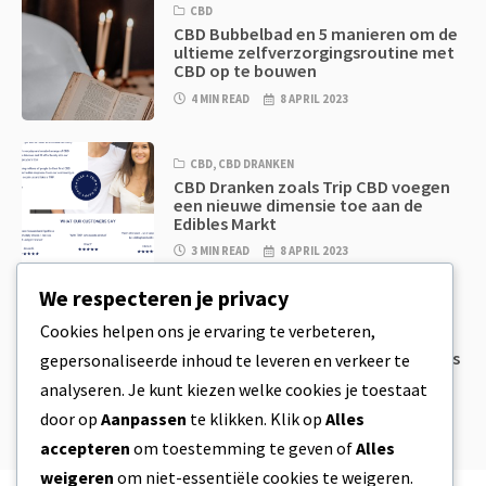
CBD
CBD Bubbelbad en 5 manieren om de
ultieme zelfverzorgingsroutine met
CBD op te bouwen
4 MIN READ
8 APRIL 2023
CBD
,
CBD DRANKEN
CBD Dranken zoals Trip CBD voegen
een nieuwe dimensie toe aan de
Edibles Markt
3 MIN READ
8 APRIL 2023
We respecteren je privacy
CBD
,
CBD EETWAREN
Cookies helpen ons je ervaring te verbeteren,
CBD Koekjesdeeg & Ongelooflijk
Simpele CBD Edibles Die Je Zelf Thuis
gepersonaliseerde inhoud te leveren en verkeer te
Kan Maken
analyseren. Je kunt kiezen welke cookies je toestaat
4 MIN READ
8 APRIL 2023
door op
Aanpassen
te klikken. Klik op
Alles
accepteren
om toestemming te geven of
Alles
weigeren
om niet-essentiële cookies te weigeren.