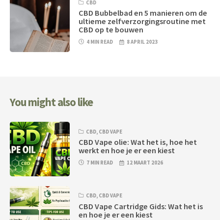
CBD
CBD Bubbelbad en 5 manieren om de
ultieme zelfverzorgingsroutine met
CBD op te bouwen
4 MIN READ
8 APRIL 2023
You might also like
CBD
,
CBD VAPE
CBD Vape olie: Wat het is, hoe het
werkt en hoe je er een kiest
7 MIN READ
12 MAART 2026
CBD
,
CBD VAPE
CBD Vape Cartridge Gids: Wat het is
en hoe je er een kiest