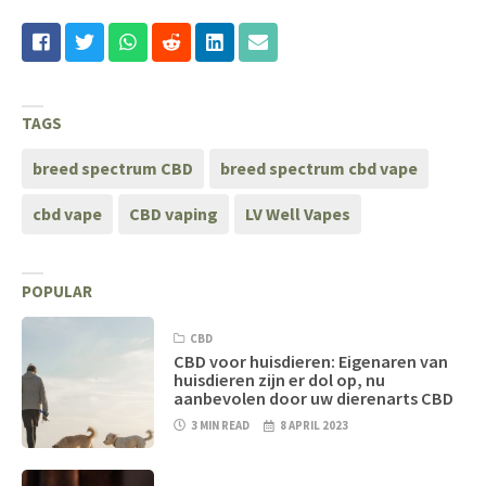
TAGS
breed spectrum CBD
breed spectrum cbd vape
cbd vape
CBD vaping
LV Well Vapes
POPULAR
CBD
CBD voor huisdieren: Eigenaren van
huisdieren zijn er dol op, nu
aanbevolen door uw dierenarts CBD
3 MIN READ
8 APRIL 2023