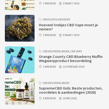
7 MIN READ
3 MAART 2026
ONGECATEGORISEERD
Hoeveel trekjes CBD Vape moet je
nemen?
3 MIN READ
8 MAART 2024
CBD BEOORDELINGEN
,
CBD VAPE
Orange County CBD Blueberry Muffin
Wegwerpproduct beoordeling
2 MIN READ
22 FEBRUARI 2024
CBD BEOORDELINGEN
SupremeCBD Gids: Beste producten,
voordelen & aanbiedingen (2026)
8 MIN READ
20 MEI 2026