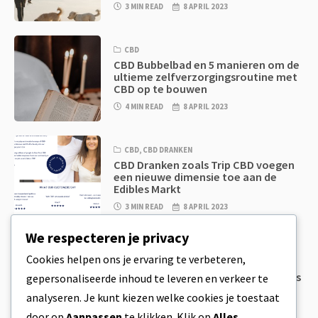
3 MIN READ
8 APRIL 2023
CBD
CBD Bubbelbad en 5 manieren om de
ultieme zelfverzorgingsroutine met
CBD op te bouwen
4 MIN READ
8 APRIL 2023
CBD
,
CBD DRANKEN
CBD Dranken zoals Trip CBD voegen
een nieuwe dimensie toe aan de
Edibles Markt
3 MIN READ
8 APRIL 2023
We respecteren je privacy
CBD
,
CBD EETWAREN
Cookies helpen ons je ervaring te verbeteren,
CBD Koekjesdeeg & Ongelooflijk
Simpele CBD Edibles Die Je Zelf Thuis
gepersonaliseerde inhoud te leveren en verkeer te
Kan Maken
analyseren. Je kunt kiezen welke cookies je toestaat
4 MIN READ
8 APRIL 2023
door op
Aanpassen
te klikken. Klik op
Alles